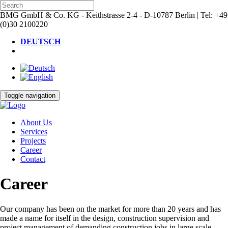
BMG GmbH & Co. KG
-
Keithstrasse 2-4
-
D-10787 Berlin
|
Tel: +49
(0)30 2100220
DEUTSCH
ENGLISH
Toggle navigation
About Us
Services
Projects
Career
Contact
Career
Our company has been on the market for more than 20 years and has
made a name for itself in the design, construction supervision and
project management of demanding construction jobs in large scale