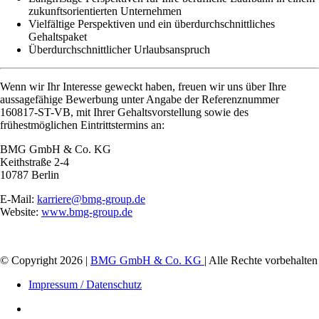
zukunftsorientierten Unternehmen
Vielfältige Perspektiven und ein überdurchschnittliches
Gehaltspaket
Überdurchschnittlicher Urlaubsanspruch
Wenn wir Ihr Interesse geweckt haben, freuen wir uns über Ihre
aussagefähige Bewerbung unter Angabe der Referenznummer
160817-ST-VB, mit Ihrer Gehaltsvorstellung sowie des
frühestmöglichen Eintrittstermins an:
BMG GmbH & Co. KG
Keithstraße 2-4
10787 Berlin
E-Mail:
karriere
@
bmg-group
.
de
Website:
www.bmg-group.de
© Copyright
2026
|
BMG GmbH & Co. KG
| Alle Rechte vorbehalten
Impressum / Datenschutz